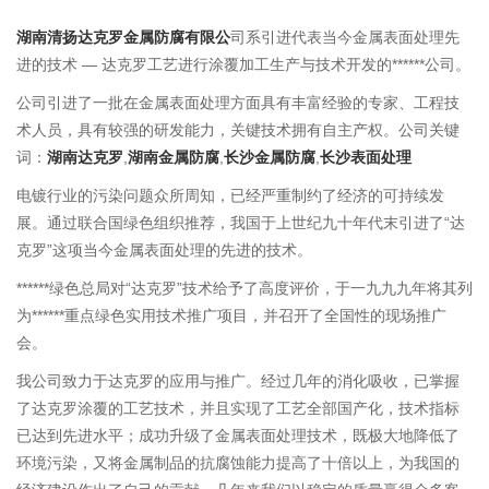
湖南清扬达克罗金属防腐有限公
司系引进代表当今金属表面处理先
进的技术 — 达克罗工艺进行涂覆加工生产与技术开发的******公司。
公司引进了一批在金属表面处理方面具有丰富经验的专家、工程技
术人员，具有较强的研发能力，关键技术拥有自主产权。公司关键
词：
湖南达克罗
,
湖南金属防腐
,
长沙金属防腐
,
长沙表面处理
电镀行业的污染问题众所周知，已经严重制约了经济的可持续发
展。通过联合国绿色组织推荐，我国于上世纪九十年代末引进了“达
克罗”这项当今金属表面处理的先进的技术。
******绿色总局对“达克罗”技术给予了高度评价，于一九九九年将其列
为******重点绿色实用技术推广项目，并召开了全国性的现场推广
会。
我公司致力于达克罗的应用与推广。经过几年的消化吸收，已掌握
了达克罗涂覆的工艺技术，并且实现了工艺全部国产化，技术指标
已达到先进水平；成功升级了金属表面处理技术，既极大地降低了
环境污染，又将金属制品的抗腐蚀能力提高了十倍以上，为我国的