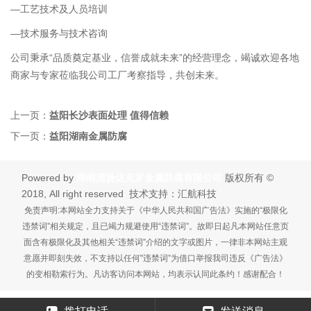
—工艺技术及人员培训
—技术服务与技术咨询
公司秉承“品质奠定基业，信誉成就未来”的经营理念，竭诚欢迎各地
商家与专家莅临我公司工厂考察指导，共创未来。
上一页：
益阳长沙表面处理 值得信赖
下一页：
益阳湖南金属防腐
Powered by
湖南清扬达克罗金属防腐有限公司
版权所有 ©
2018, All right reserved 技术支持：汇航科技
免责声明:本网站全力支持关于《中华人民共和国广告法》实施的“极限化
违禁词”相关规定，且已竭力规避使用“违禁词”。故即日起凡本网站任意页
面含有极限化及其他相关“违禁词”介绍的文字或图片，一律非本网站主观
意愿并即刻失效，不支持以任何"违禁词”为借口举报我司违反《广告法》
的变相勒索行为。凡访客访问本网站，均表示认同此条约！感谢配合！