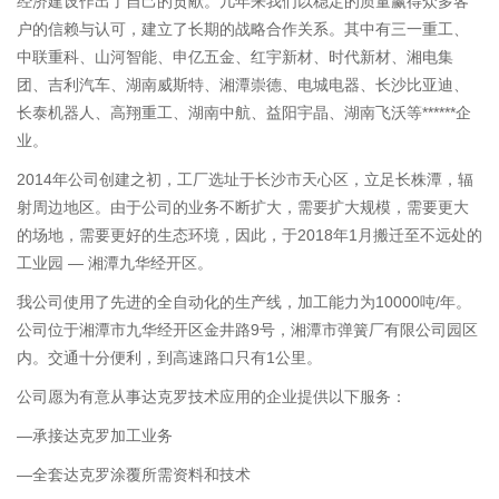
经济建设作出了自己的贡献。几年来我们以稳定的质量赢得众多客
户的信赖与认可，建立了长期的战略合作关系。其中有三一重工、
中联重科、山河智能、申亿五金、红宇新材、时代新材、湘电集
团、吉利汽车、湖南威斯特、湘潭崇德、电城电器、长沙比亚迪、
长泰机器人、高翔重工、湖南中航、益阳宇晶、湖南飞沃等******企
业。
2014年公司创建之初，工厂选址于长沙市天心区，立足长株潭，辐
射周边地区。由于公司的业务不断扩大，需要扩大规模，需要更大
的场地，需要更好的生态环境，因此，于2018年1月搬迁至不远处的
工业园 — 湘潭九华经开区。
我公司使用了先进的全自动化的生产线，加工能力为10000吨/年。
公司位于湘潭市九华经开区金井路9号，湘潭市弹簧厂有限公司园区
内。交通十分便利，到高速路口只有1公里。
公司愿为有意从事达克罗技术应用的企业提供以下服务：
—承接达克罗加工业务
—全套达克罗涂覆所需资料和技术