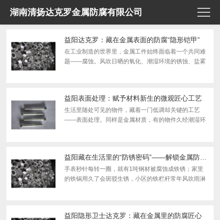
湖南清扬达克罗金属防腐有限公司
益阳达克罗：藏在金属表面的防腐“隐形铠甲”
在工业制造的世界里，金属工件始终面临着一个共同难
题——腐蚀。风吹日晒的氧化、潮湿环境的锈蚀、盐雾
气候的侵蚀，都会慢慢损耗金属构件的性能与寿命。很
多人只熟知电镀、喷漆等金属防护工艺，却忽略了一款
低调...
益阳表面处理：赋予材料新生的微观匠心工艺
生活里随处可见的物件，藏着一门低调却关键的工艺
——表面处理。同样是金属材质，有的物件久经潮湿环
境依旧光亮完好，有的却很快氧化生锈；同样是塑料外
壳，有的手感细腻顺滑、耐刮耐 磨，有的却粗糙易脏、
极易磨...
益阳藏在生活里的“防锈密码”——解锁金属防腐的奥秘
手表秒针每转一圈，就有1吨钢材被腐蚀成铁锈；家里
的铁锅用久了会斑驳生锈，小区的铁栏杆常年风吹雨淋
会变得锈迹斑斑，甚至宏伟的埃菲尔铁塔，百 年来也需
每7年涂一次漆抵御腐蚀。金属，这位我们生活中不可
或缺的...
益阳隐形卫士达克罗：藏在金属里的防腐匠心