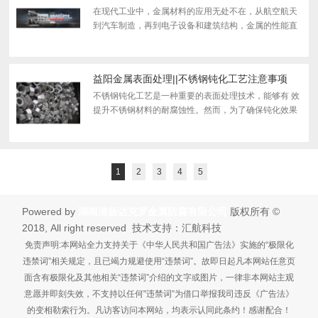
在现代工业中，金属材料的应用无处不在，从航空航天
到汽车制造，再到电子设备和建筑结构，金属的性能直
接影响着产品的质量和使用寿命。金属表面处理作为一
种重要的技术手段，通过物理、化学或机械方法对金属
表面...
益阳金属表面处理||不锈钢钝化工艺注意事项
不锈钢钝化工艺是一种重要的表面处理技术，能够有 效
提升不锈钢材料的耐腐蚀性。然而，为了确保钝化效果
达到较佳状态，必 须严格遵守一系列工艺注意事项。本
文将详细介绍不锈钢钝化工艺中的关键注意事项，帮助
大...
1
2
3
4
5
Powered by
湖南清扬达克罗金属防腐有限公司
版权所有 ©
2018, All right reserved 技术支持：汇航科技
免责声明:本网站全力支持关于《中华人民共和国广告法》实施的“极限化
违禁词”相关规定，且已竭力规避使用“违禁词”。故即日起凡本网站任意页
面含有极限化及其他相关“违禁词”介绍的文字或图片，一律非本网站主观
意愿并即刻失效，不支持以任何"违禁词”为借口举报我司违反《广告法》
的变相勒索行为。凡访客访问本网站，均表示认同此条约！感谢配合！