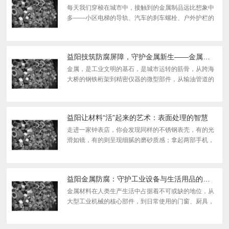
每天我们穿梭在城市中，接触到的金属制品远比想象中
多——小区电梯的导轨、汽车的刹车螺栓、户外护栏的
紧固件，甚至是海边设备的金属部件，它们常年暴露在
潮湿、高温或盐分侵蚀的环境中，却能长 久保持完好，
背后...
益阳技筑防腐屏障，守护金属新生——金属防腐的创新实践与多元价值
金属，是工业文明的基石，是城市运转的筋骨，从跨海
大桥的钢铁桁架到精密仪器的微型部件，从输油管道的
地下延伸到船舶舰艇的海上驰骋，金属的身影无处不
在。然而，腐蚀这一无形的“侵蚀者”，始终在悄悄消耗
金属...
益阳让材料“活”起来的艺术：表面处理的智慧
走进一家钟表店，你会发现同样的不锈钢表壳，有的光
滑如镜，有的则呈现细腻的磨砂质感；拿起两部手机，
一部有着温润如玉的陶瓷触感，另一部则闪耀着金属的
冷峻光泽。这些看似微小的差异，背后都隐藏着一门精
妙的...
益阳金属防腐：守护工业设备与生活用品的关键技术
金属材料在人类生产生活中占据着不可或缺的地位，从
大型工业机械的核心部件，到日常使用的门窗、厨具，
再到交通运输领域的车辆、船舶，金属的身影无处不
在。然而，金属在自然环境或使用过程中，往往会因各