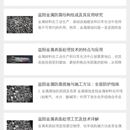
虽有 效，但在极 端环境、新型合金应用及可持续发展
要求...
益阳金属防腐结构组成及其应用研究
金属材料在工业生产、基础设施建设和日常生活中发挥
着不可替代的作用。然而，金属腐蚀问题一直是困扰各
行业的技术难题，每年因腐蚀造成的经济损失约占国民
生产总值的3%-5%。金属防腐技术的研究与应用对于延
长设备...
益阳金属表面处理技术的特点与应用
金属材料在工业生产和日常生活中占据重要地位，但其
表面容易受到腐蚀、磨损和氧化等因素的影响，从而降
低使用寿命和性能。因此，金属表面处理技术应运而
生，旨在提高金属的耐腐蚀性、耐 磨性、装饰性和功能
性。随...
益阳金属防腐措施与施工方法：全面防护指南
1. 金属腐蚀的原因及危害 金属腐蚀是指金属材料在环境
（如氧气、水分、酸碱等）作用下发生化学或电化学反
应，导致材料性能下降甚至失效的现象。常见的腐蚀类
型包括： 电化学腐蚀（如钢铁生锈） 化学腐蚀（...
益阳金属表面处理工艺及技术详解
金属表面处理是指通过物理、化学或机械方法改变金属