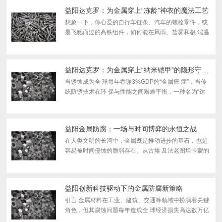
种因素...
益阳达克罗：为金属穿上“冻龄”神衣的魔法工艺
想象一下，你心爱的自行车链条、汽车的螺栓零件，或
是飞驰而过的高铁组件，如何能在风雨、盐雾和极 端温
度的轮番“攻击”下，数十年如一日地拒绝生锈，始终保
持光洁与坚固？ 答案就隐藏在一项看似像科幻，实则...
益阳达克罗：为金属穿上“纳米铠甲”的隐形守护者
当锈蚀成为全 球每年吞噬3%GDP的“金属癌 症”，当传
统防锈技术在环 保与性能之间艰难平衡，一种名为“达
克罗”的工艺正悄然改写金属防护的历史。这不仅是技术
的革新，更是一场关于金属永续生命的哲学思考——
在...
益阳金属防腐：一场与时间博弈的永恒之战
在人类文明的长河中，金属既是推动进步的基石，也是
容易被时间侵蚀的脆弱存在。从古埃 及法老图坦卡蒙的
黄金面具到现代跨海大桥的钢索，人类与金属腐蚀的较
量从 未停止。这场无声的战争不仅关乎材料保存，更关
乎...
益阳创新科技驱动下的金属防腐新策略
引言 金属材料在工业、建筑、交通等领域中扮演着关键
角色，但其腐蚀问题每年造成全 球经济损失高达数万亿
美元。传统的防腐方法（如涂层、电镀、阴极保护等）