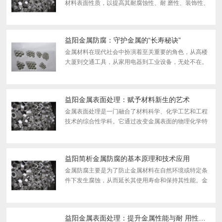
材料表面性质，以提高其耐腐蚀性、耐 磨性、装饰性、
导电性或其他功能特性的工艺技术。表面处理广泛应用
于机械制造、汽车工业、航空航天、电子设备、建筑装
饰等...
益阳金属防腐：守护金属的“长寿秘诀”
金属材料在现代社会中扮演着至关重要的角色，从高楼
大厦到交通工具，从家用电器到工业设备，无处不在。
然而，金属材料也面临着严峻的挑战——腐蚀。腐蚀不
仅会造成巨大的经济损失，还会威胁到人们的生命财产
安 全...
益阳金属表面处理：赋予材料新生的艺术
金属表面处理是一门融合了材料科学、化学工艺和工程
技术的综合性学科。它通过改变金属表面的物理化学特
性，赋予材料新的功能和价值。从古老的镀金工艺到现
代的纳米涂层技术，金属表面处理技术经历了数千 年的
发展...
益阳简析金属防腐的基本原理和技术应用
金属防腐主要是为了防止金属材料在自然环境或特定条
件下发生腐蚀，从而延长其使用寿命和保持其性能。金
属防腐的基本原理和技术应用可以从以下几个方面进行
简析： 1. 防腐基本原理 电化学保护 - 阴极保护：...
益阳金属表面处理：提升金属性能与耐 用性的关键技术