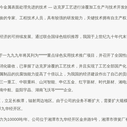
今金属表面处理先进的技术 — 达克罗工艺进行涂覆加工生产与技术开发的**
验的专家、工程技术人员，具有较强的研发能力，关键技术拥有自主产权
经济的可持续发展。通过联合国绿色组织推荐，我国于上世纪九十年代末引
价，于一九九九年将其列为******重点绿色实用技术推广项目，并召开了全国
消化吸收，已掌握了达克罗涂覆的工艺技术，并且实现了工艺全部国产化
属制品的抗腐蚀能力提高了十倍以上，为我国的经济建设作出了自己的贡
三一重工、中联重科、山河智能、申亿五金、红宇新材、时代新材、湘电
航、益阳宇晶、湖南飞沃等******企业。
心区，立足长株潭，辐射周边地区。由于公司的业务不断扩大，需要扩大规
湘潭九华经开区。
为10000吨/年。公司位于湘潭市九华经开区金井路9号，湘潭市弹簧