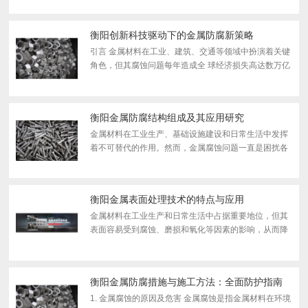
量从 未停止。这场无声的战争不仅关乎材料保存，更关
乎...
衡阳创新科技驱动下的金属防腐新策略
引言 金属材料在工业、建筑、交通等领域中扮演着关键
角色，但其腐蚀问题每年造成全 球经济损失高达数万亿
美元。传统的防腐方法（如涂层、电镀、阴极保护等）
虽有 效，但在极 端环境、新型合金应用及可持续发展
要求...
衡阳金属防腐结构组成及其应用研究
金属材料在工业生产、基础设施建设和日常生活中发挥
着不可替代的作用。然而，金属腐蚀问题一直是困扰各
行业的技术难题，每年因腐蚀造成的经济损失约占国民
生产总值的3%-5%。金属防腐技术的研究与应用对于延
长设备...
衡阳金属表面处理技术的特点与应用
金属材料在工业生产和日常生活中占据重要地位，但其
表面容易受到腐蚀、磨损和氧化等因素的影响，从而降
低使用寿命和性能。因此，金属表面处理技术应运而
生，旨在提高金属的耐腐蚀性、耐 磨性、装饰性和功能
性。随...
衡阳金属防腐措施与施工方法：全面防护指南
1. 金属腐蚀的原因及危害 金属腐蚀是指金属材料在环境