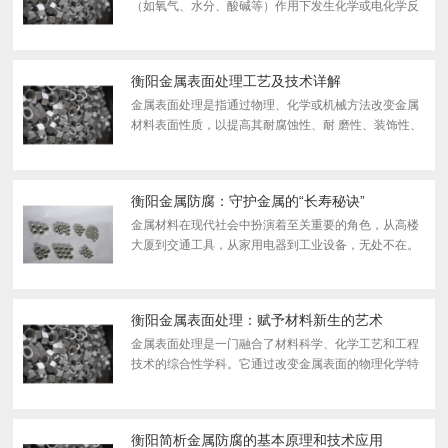
（如氧气、水分、酸碱等）作用下发生化学或电化学反
应，导致材料性能下降甚至失效的现象。常见的腐蚀类
型包括： 电化学腐蚀（如钢铁生锈） 化学腐蚀（...
衡阳金属表面处理工艺及技术详解
金属表面处理是指通过物理、化学或机械方法改变金属
材料表面性质，以提高其耐腐蚀性、耐 磨性、装饰性、
导电性或其他功能特性的工艺技术。表面处理广泛应用
于机械制造、汽车工业、航空航天、电子设备、建筑装
饰等...
衡阳金属防腐：守护金属的“长寿秘诀”
金属材料在现代社会中扮演着至关重要的角色，从高楼
大厦到交通工具，从家用电器到工业设备，无处不在。
然而，金属材料也面临着严峻的挑战——腐蚀。腐蚀不
仅会造成巨大的经济损失，还会威胁到人们的生命财产
安 全...
衡阳金属表面处理：赋予材料新生的艺术
金属表面处理是一门融合了材料科学、化学工艺和工程
技术的综合性学科。它通过改变金属表面的物理化学特
性，赋予材料新的功能和价值。从古老的镀金工艺到现
代的纳米涂层技术，金属表面处理技术经历了数千 年的
发展...
衡阳简析金属防腐的基本原理和技术应用