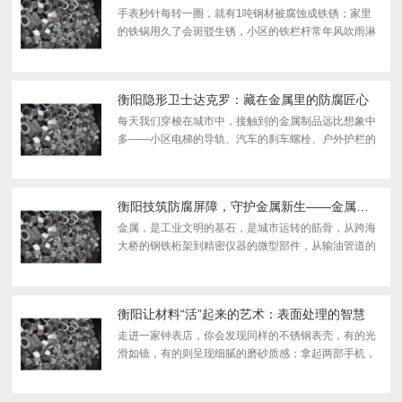
手表秒针每转一圈，就有1吨钢材被腐蚀成铁锈；家里
的铁锅用久了会斑驳生锈，小区的铁栏杆常年风吹雨淋
会变得锈迹斑斑，甚至宏伟的埃菲尔铁塔，百 年来也需
每7年涂一次漆抵御腐蚀。金属，这位我们生活中不可
或缺的...
衡阳隐形卫士达克罗：藏在金属里的防腐匠心
每天我们穿梭在城市中，接触到的金属制品远比想象中
多——小区电梯的导轨、汽车的刹车螺栓、户外护栏的
紧固件，甚至是海边设备的金属部件，它们常年暴露在
潮湿、高温或盐分侵蚀的环境中，却能长 久保持完好，
背后...
衡阳技筑防腐屏障，守护金属新生——金属防腐的创新实践与多元价值
金属，是工业文明的基石，是城市运转的筋骨，从跨海
大桥的钢铁桁架到精密仪器的微型部件，从输油管道的
地下延伸到船舶舰艇的海上驰骋，金属的身影无处不
在。然而，腐蚀这一无形的“侵蚀者”，始终在悄悄消耗
金属...
衡阳让材料“活”起来的艺术：表面处理的智慧
走进一家钟表店，你会发现同样的不锈钢表壳，有的光
滑如镜，有的则呈现细腻的磨砂质感；拿起两部手机，
一部有着温润如玉的陶瓷触感，另一部则闪耀着金属的
冷峻光泽。这些看似微小的差异，背后都隐藏着一门精