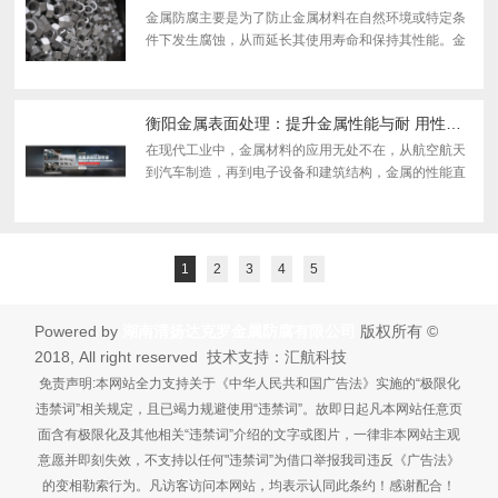
金属防腐主要是为了防止金属材料在自然环境或特定条
件下发生腐蚀，从而延长其使用寿命和保持其性能。金
属防腐的基本原理和技术应用可以从以下几个方面进行
简析： 1. 防腐基本原理 电化学保护 - 阴极保护：...
衡阳金属表面处理：提升金属性能与耐 用性的关键技术
在现代工业中，金属材料的应用无处不在，从航空航天
到汽车制造，再到电子设备和建筑结构，金属的性能直
接影响着产品的质量和使用寿命。金属表面处理作为一
种重要的技术手段，通过物理、化学或机械方法对金属
表面...
1
2
3
4
5
Powered by
湖南清扬达克罗金属防腐有限公司
版权所有 ©
2018, All right reserved 技术支持：汇航科技
免责声明:本网站全力支持关于《中华人民共和国广告法》实施的“极限化
违禁词”相关规定，且已竭力规避使用“违禁词”。故即日起凡本网站任意页
面含有极限化及其他相关“违禁词”介绍的文字或图片，一律非本网站主观
意愿并即刻失效，不支持以任何"违禁词”为借口举报我司违反《广告法》
的变相勒索行为。凡访客访问本网站，均表示认同此条约！感谢配合！