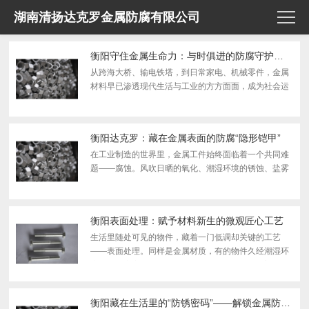
湖南清扬达克罗金属防腐有限公司
衡阳守住金属生命力：与时俱进的防腐守护之道
从跨海大桥、输电铁塔，到日常家电、机械零件，金属
材料早已渗透现代生活与工业的方方面面，成为社会运
转的重要基石。但金属与生俱来的锈蚀特性，如同无形
的“慢性损耗者”，时刻侵蚀着各类金属设施。看似不起
眼...
衡阳达克罗：藏在金属表面的防腐“隐形铠甲”
在工业制造的世界里，金属工件始终面临着一个共同难
题——腐蚀。风吹日晒的氧化、潮湿环境的锈蚀、盐雾
气候的侵蚀，都会慢慢损耗金属构件的性能与寿命。很
多人只熟知电镀、喷漆等金属防护工艺，却忽略了一款
低调...
衡阳表面处理：赋予材料新生的微观匠心工艺
生活里随处可见的物件，藏着一门低调却关键的工艺
——表面处理。同样是金属材质，有的物件久经潮湿环
境依旧光亮完好，有的却很快氧化生锈；同样是塑料外
壳，有的手感细腻顺滑、耐刮耐 磨，有的却粗糙易脏、
极易磨...
衡阳藏在生活里的“防锈密码”——解锁金属防腐的奥秘