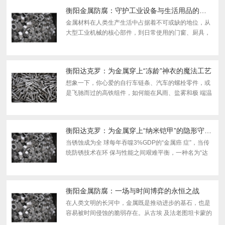
妙的...
衡阳金属防腐：守护工业设备与生活用品的关键技术
金属材料在人类生产生活中占据着不可或缺的地位，从
大型工业机械的核心部件，到日常使用的门窗、厨具，
再到交通运输领域的车辆、船舶，金属的身影无处不
在。然而，金属在自然环境或使用过程中，往往会因各
种因素...
衡阳达克罗：为金属穿上“冻龄”神衣的魔法工艺
想象一下，你心爱的自行车链条、汽车的螺栓零件，或
是飞驰而过的高铁组件，如何能在风雨、盐雾和极 端温
度的轮番“攻击”下，数十年如一日地拒绝生锈，始终保
持光洁与坚固？ 答案就隐藏在一项看似像科幻，实则...
衡阳达克罗：为金属穿上“纳米铠甲”的隐形守护者
当锈蚀成为全 球每年吞噬3%GDP的“金属癌 症”，当传
统防锈技术在环 保与性能之间艰难平衡，一种名为“达
克罗”的工艺正悄然改写金属防护的历史。这不仅是技术
的革新，更是一场关于金属永续生命的哲学思考——
在...
衡阳金属防腐：一场与时间博弈的永恒之战
在人类文明的长河中，金属既是推动进步的基石，也是
容易被时间侵蚀的脆弱存在。从古埃 及法老图坦卡蒙的
黄金面具到现代跨海大桥的钢索，人类与金属腐蚀的较