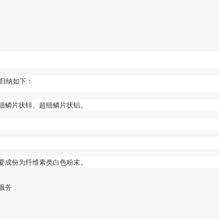
归纳如下：
超细鳞片状锌、超细鳞片状铝。
主要成份为纤维素类白色粉末。
服务